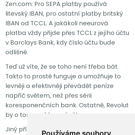
Zen.com: Pro SEPA platby používá
litevský IBAN, pro ostatní platby britský
IBAN od TCCL. A jakákoli neeurová
platba vždy přijde přes TCCL z jejího účtu
v Barclays Bank, kdy číslo účtu bude
odlišné.
Teď už víte, že se toho není třeba bát.
Takto to prostě funguje a umožňuje to
levněji a efektivněji převádět peníze
napříč světem, než přes sérii
koresponenčních bank. Ostatně, Revolut
by o tom mohl vyprávět.
Jiný příklad:
Používáme soubory