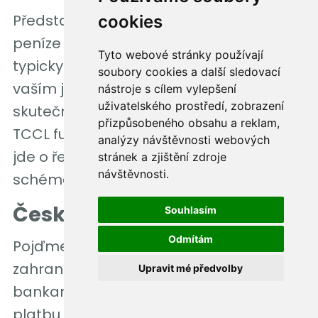
Představte si, že kvůli lepšímu kurzu
cookies
peníze pošlete přes platební instituci,
Tyto webové stránky používají
typicky směnárnu. Ta je sice odešle
soubory cookies a další sledovací
vaším jménem, ale příjemci se zobrazí
nástroje s cílem vylepšení
uživatelského prostředí, zobrazení
skutečný majitel účtu, tedy směnárna.
přizpůsobeného obsahu a reklam,
TCCL funguje stejně s tím rozdílem, že
analýzy návštěvnosti webových
jde o řešení patřící kartovému
stránek a zjištění zdroje
návštěvnosti.
schématu Visa.
České zahraniční platby
Souhlasím
Odmítám
Pojďme si poslat pár
zahraničních plateb mezi českými
Upravit mé předvolby
bankami. Co tak zkusit poslat SEPA
platbu z Air Bank, ale na britský IBAN