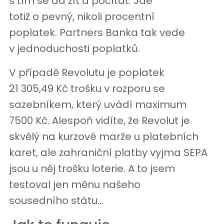
s tím se dá žít a počítat. Jde
totiž o pevný, nikoli procentní
poplatek. Partners Banka tak vede
v jednoduchosti poplatků.
V případě Revolutu je poplatek
21 305,49 Kč trošku v rozporu se
sazebníkem, který uvádí maximum
7500 Kč. Alespoň vidíte, že Revolut je
skvělý na kurzové marže u platebních
karet, ale zahraniční platby vyjma SEPA
jsou u něj trošku loterie. A to jsem
testoval jen měnu našeho
sousedního státu…