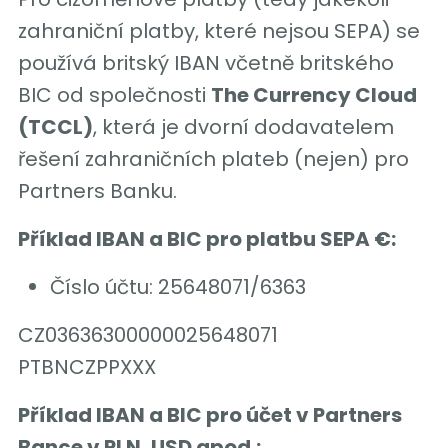
zahraniční platby, které nejsou SEPA) se
používá britský IBAN včetně britského
BIC od společnosti
The Currency Cloud
(TCCL)
, která je dvorní dodavatelem
řešení zahraničních plateb (nejen) pro
Partners Banku.
Příklad IBAN a BIC pro platbu SEPA €:
Číslo účtu: 25648071/6363
CZ03636300000025648071
PTBNCZPPXXX
Příklad IBAN a BIC pro účet v Partners
Bance v PLN, USD apod.: