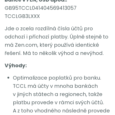
GB95TCCL041404569413057
TCCLGB3LXXX
Jde o zcela rozdílná čísla účtů pro
odchozí i příchozí platby. Úplně stejně to
má Zen.com, který používá identické
řešení. Má to několik výhod a nevýhod.
Výhody:
Optimalizace poplatků pro banku.
TCCL má účty v mnoha bankách
v jiných státech a regionech, takže
platbu provede v rámci svých účtů.
A z toho vhodného následně provede