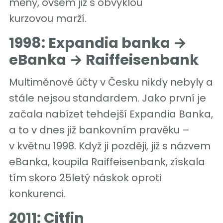
měny, ovšem již s obvyklou
kurzovou marží.
1998: Expandia banka →
eBanka → Raiffeisenbank
Multiměnové účty v Česku nikdy nebyly a
stále nejsou standardem. Jako první je
začala nabízet tehdejší Expandia Banka,
a to v dnes již bankovním pravěku –
v květnu 1998. Když ji později, již s názvem
eBanka, koupila Raiffeisenbank, získala
tím skoro 25letý náskok oproti
konkurenci.
2011: Citfin