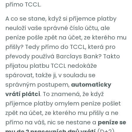
přímo TCCL.
A co se stane, když si příjemce platby
neuloží vaše správné číslo účtu, ale
peníze pošle zpět na účet, ze kterého mu
přišly? Tedy přímo do TCCL, která pro
převody používá Barclays Bank? Takto
přijatou platbu TCCL nedokáže
spárovat, takže ji, v souladu se
správným postupem,
automaticky
vrátí plátci
. To znamená, že když
příjemce platby omylem peníze pošlet
zpět na účet, ze kterého mu přišly a ne
přímo na váš, nic se nestane a
peníze se
mu do 2 pracovních dnů vrátí
(D+2).