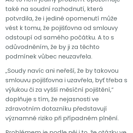
také na soudní rozhodnutí, která
potvrdila, že i jediné opomenutí může
vést k tomu, že pojišťovna od smlouvy
odstoupí od samého počátku. A to s
odůvodněním, že by ji za těchto
podmínek vůbec neuzavřela.
„Soudy navíc ani neřeší, že by takovou
smlouvu pojišťovna i uzavřela, byť třeba s
výlukou či za vyšší měsíční pojištění,“
doplňuje s tím, že nejasnosti ve
zdravotním dotazníku představují
významné riziko při případném plnění.
Problémem je podle něj i to, že otázky ve