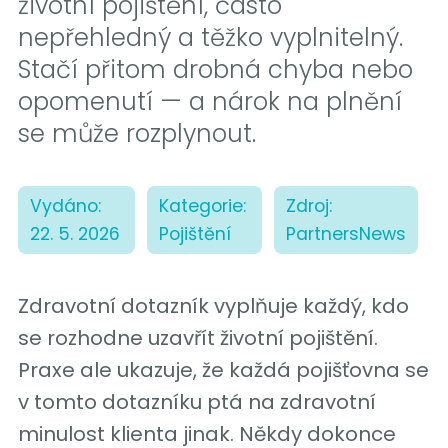
životní pojištění, často
nepřehledný a těžko vyplnitelný.
Stačí přitom drobná chyba nebo
opomenutí — a nárok na plnění
se může rozplynout.
Vydáno:
Kategorie:
Zdroj:
22. 5. 2026
Pojištění
PartnersNews
Zdravotní dotazník vyplňuje každý, kdo
se rozhodne uzavřít životní pojištění.
Praxe ale ukazuje, že každá pojišťovna se
v tomto dotazníku ptá na zdravotní
minulost klienta jinak. Někdy dokonce