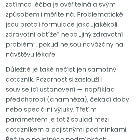
zatímco léčba je ověřitelná a svým
způsobem i měřitelná. Problematické
jsou proto i formulace jako „jakékoli
zdravotní obtíže“ nebo „jiný zdravotní
problém“, pokud nejsou navázány na
návštěvu lékaře.
Důležité je také nečíst jen samotný
dotazník. Pozornost si zaslouží i
související ustanovení — například
předchorobí (anamnéza), čekací doby
nebo speciální výluky. Třetím
parametrem je totiž soulad mezi
dotazníkem a pojistnými podmínkami.
Řeč je o pojistných podmínkách,