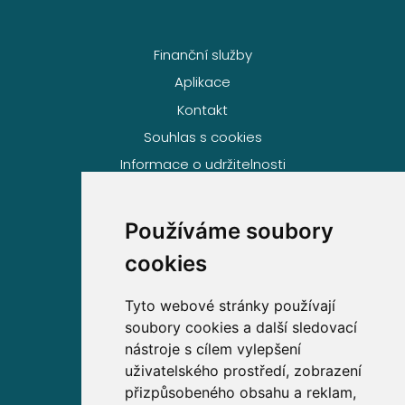
Finanční služby
Aplikace
Kontakt
Souhlas s cookies
Informace o udržitelnosti
Používáme soubory
Volejte zdarma na
cookies
800 63 63 63
Tyto webové stránky používají
soubory cookies a další sledovací
Sídlo společnosti
nástroje s cílem vylepšení
uživatelského prostředí, zobrazení
Partners Financial Services, a.s.
přizpůsobeného obsahu a reklam,
Prague Gate, 4. patro,