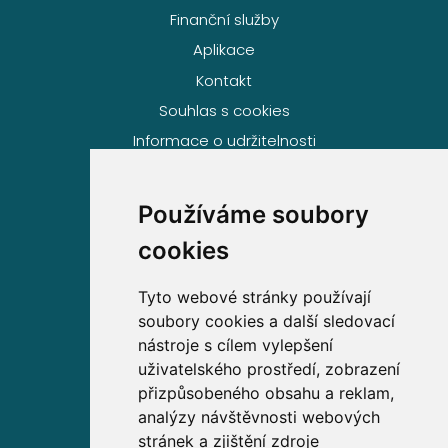
Finanční služby
Aplikace
Kontakt
Souhlas s cookies
Informace o udržitelnosti
Používáme soubory
Volejte zdarma na
cookies
800 63 63 63
Tyto webové stránky používají
soubory cookies a další sledovací
Sídlo společnosti
nástroje s cílem vylepšení
uživatelského prostředí, zobrazení
Partners Financial Services, a.s.
přizpůsobeného obsahu a reklam,
Prague Gate, 4. patro,
analýzy návštěvnosti webových
Türkova 2319/5b, 149 00
stránek a zjištění zdroje
Praha 4 – Chodov