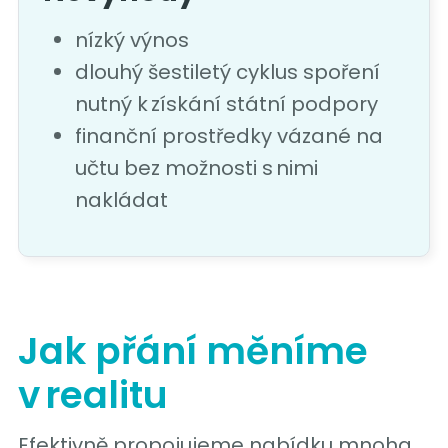
nízký výnos
dlouhý šestiletý cyklus spoření
nutný k získání státní podpory
finanční prostředky vázané na
učtu bez možnosti s nimi
nakládat
Jak přání měníme
v realitu
Efektivně propojujeme nabídku mnoha